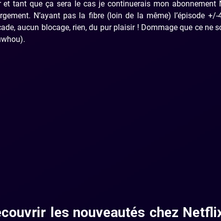
r et tant que ça sera le cas je continuerais mon abonnement N
argement. N’ayant pas la fibre (loin de la même) l’épisode +/
ade, aucun blocage, rien, du pur plaisir ! Dommage que ce ne s
ouwhou).
couvrir les nouveautés chez Netfli