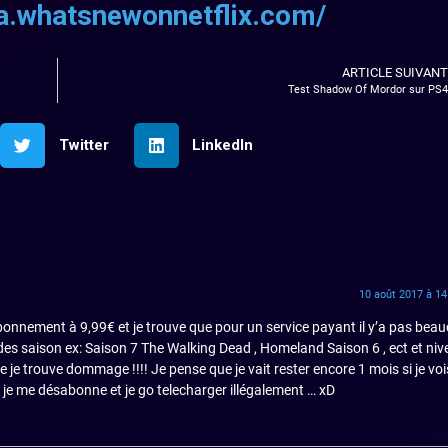
fra.whatsnewonnetflix.com/
ARTICLE SUIVANT
Test Shadow Of Mordor sur PS4
Twitter
LinkedIn
10 août 2017 à 14
bonnement à 9,99€ et je trouve que pour un service payant il y’a pas bea
es saison ex: Saison 7 The Walking Dead , Homeland Saison 6 , ect et ni
 je trouve dommage !!!! Je pense que je vait rester encore 1 mois si je vois
 je me désabonne et je go telecharger illégalement … xD