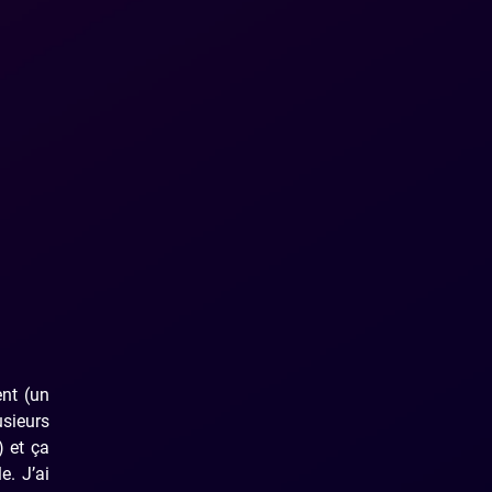
ent (un
usieurs
 et ça
e. J’ai