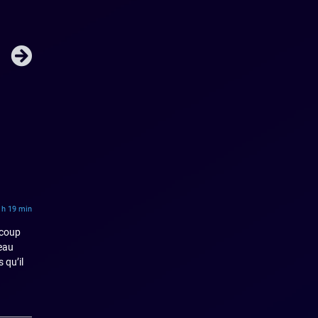
 h 19 min
ucoup
veau
 qu’il