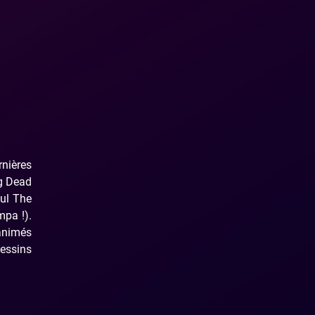
rnières
ng Dead
eul The
pa !).
 animés
essins