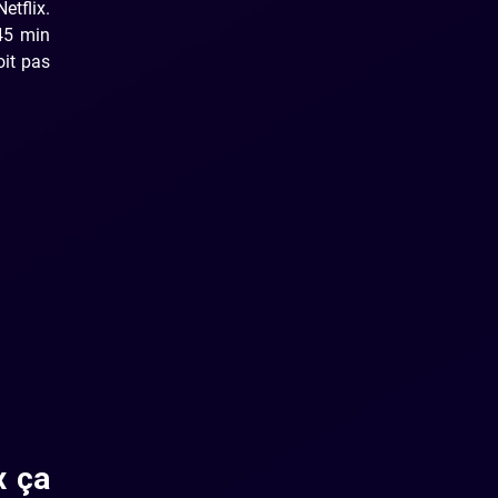
etflix.
-45 min
oit pas
x ça