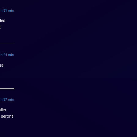
 h 31 min
les
t
 h 24 min
 sa
 h 37 min
ller
 seront