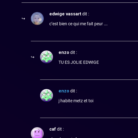
edwige vassart
dit :
c’est bien ce qui me fait peur ….
enzo
dit :
TU ES JOLIE EDWIGE
enzo
dit :
j habite metz et toi
caf
dit :