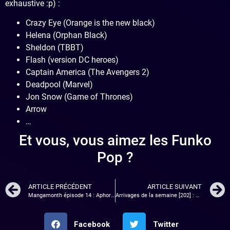
exhaustive :p) :
Crazy Eye (Orange is the new black)
Helena (Orphan Black)
Sheldon (TBBT)
Flash (version DC heroes)
Captain America (The Avengers 2)
Deadpool (Marvel)
Jon Snow (Game of Thrones)
Arrow
…
Et vous, vous aimez les Funko
Pop ?
ARTICLE PRÉCÉDENT
ARTICLE SUIVANT
Mangamonth épisode 14 : Aphorism, Prisonnier Riku…
Arrivages de la semaine [202] : PES 2016, Destiny le roi des corrompus…
Facebook
Twitter