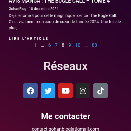
AVIS MANGA : THE BUGLE CALL – TOME 4
GohanBlog
18 décembre 2024
Déjà le tome 4 pour cette magnifique licence : The Bugle Call.
C’est vraiment mon coup de cœur de l’année 2024. Une fois de
plus,
LIRE L'ARTICLE
1
…
6
7
8
9
10
…
88
Réseaux
Me contacter
contact.gohanblog[at]gmail.com