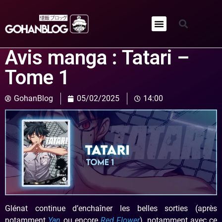
Qui sommes-nous ?
Avis manga : Tatari –
Tome 1
GohanBlog
05/02/2025
14:00
Glénat continue d’enchaîner les belles sorties (après
notamment
Yan
ou encore
Red Flower
), notamment avec ce