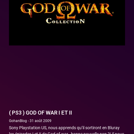
( PS3 ) GOD OF WAR I ET II
GohanBlog
31 août 2009
Sony Playstation US, nous apprends qu’il sortiront en Bluray
les épisodes I et II de God of war , bonne nouvelle non ?! Il nous