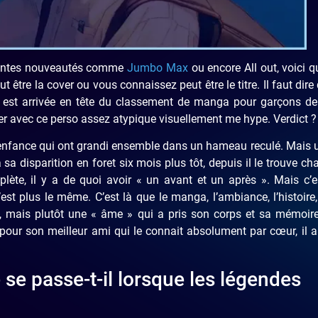
llentes nouveautés comme
Jumbo Max
ou encore All out, voici 
tre la cover ou vous connaissez peut être le titre. Il faut dire
 est arrivée en tête du classement de manga pour garçons de
over avec ce perso assez atypique visuellement me hype. Verdict ?
’enfance qui ont grandi ensemble dans un hameau reculé. Mais u
a disparition en foret six mois plus tôt, depuis il le trouve cha
lète, il y a de quoi avoir « un avant et un après ». Mais c’
est plus le même. C’est là que le manga, l’ambiance, l’histoire
u, mais plutôt une « âme » qui a pris son corps et sa mémoir
 pour son meilleur ami qui le connait absolument par cœur, il 
se passe-t-il lorsque les légendes