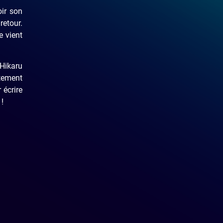
oir son
retour.
e vient
 Hikaru
itement
 écrire
 !