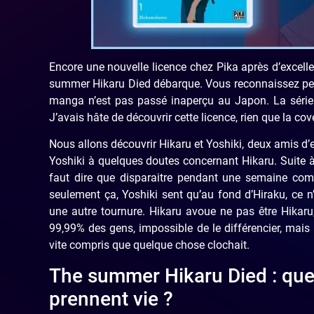
Encore une nouvelle licence chez Pika après d’exce
summer Hikaru Died débarque. Vous reconnaissez peut ê
manga n’est pas passé inaperçu au Japon. La série
J’avais hâte de découvrir cette licence, rien que la c
Nous allons découvrir Hikaru et Yoshiki, deux amis d
Yoshiki à quelques doutes concernant Hikaru. Suite à s
faut dire que disparaitre pendant une semaine comp
seulement ça, Yoshiki sent qu’au fond d’Hiraku, ce n’
une autre tournure. Hikaru avoue ne pas être Hikar
99,99% des gens, impossible de le différencier, mais
vite compris que quelque chose clochait.
The summer Hikaru Died : que 
prennent vie ?