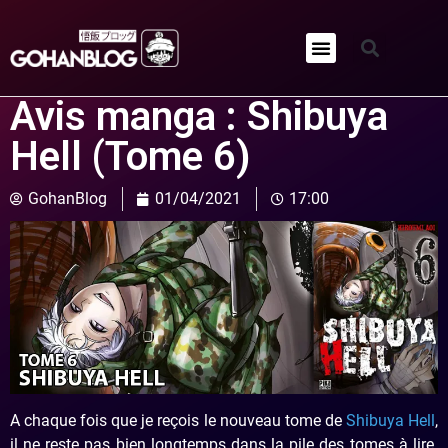
Qui sommes-nous ?
Avis manga : Shibuya
Hell (Tome 6)
GohanBlog
01/04/2021
17:00
A chaque fois que je reçois le nouveau tome de
Shibuya Hell
,
il ne reste pas bien longtemps dans la pile des tomes à lire.