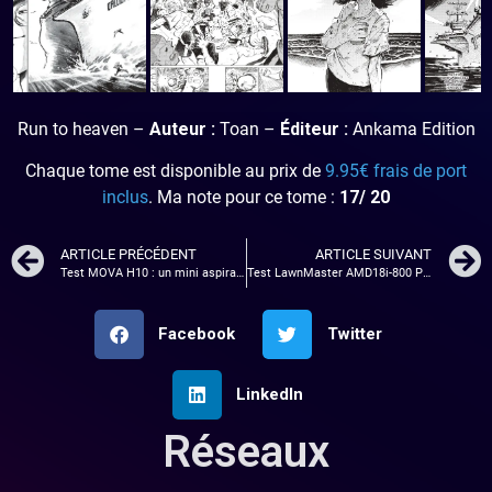
Run to heaven –
Auteur :
Toan –
Éditeur :
Ankama Edition
Chaque tome est disponible au prix de
9.95€ frais de port
inclus
. Ma note pour ce tome :
17/ 20
ARTICLE PRÉCÉDENT
ARTICLE SUIVANT
Test MOVA H10 : un mini aspirateur vraiment pratique !
Test LawnMaster AMD18i-800 Plus : un robot tondeuse simple, intelligent et vraiment pratique ?
Facebook
Twitter
LinkedIn
Réseaux