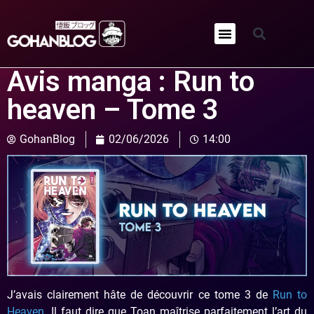
Qui sommes-nous ?
Avis manga : Run to
heaven – Tome 3
GohanBlog
02/06/2026
14:00
J’avais clairement hâte de découvrir ce tome 3 de
Run to
Heaven
. Il faut dire que Toan maîtrise parfaitement l’art du