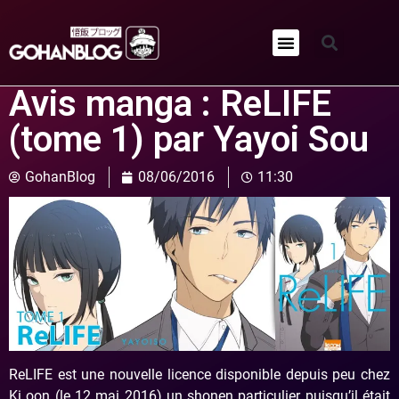
Qui sommes-nous ?
Avis manga : ReLIFE
(tome 1) par Yayoi Sou
GohanBlog
08/06/2016
11:30
ReLIFE est une nouvelle licence disponible depuis peu chez
Ki oon (le 12 mai 2016) un shonen particulier puisqu’il était