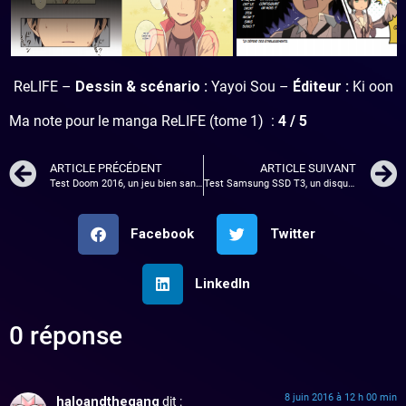
ReLIFE –
Dessin & scénario :
Yayoi Sou –
Éditeur :
Ki oon
Ma note pour le manga ReLIFE (tome 1) :
4 / 5
ARTICLE PRÉCÉDENT
ARTICLE SUIVANT
Test Doom 2016, un jeu bien sanglant !
Test Samsung SSD T3, un disque dur portable à posséder !
Facebook
Twitter
LinkedIn
0 réponse
8 juin 2016 à 12 h 00 min
haloandthegang
dit :