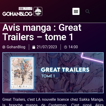
Qui sommes-nous ?
Avis manga : Great
Trailers – tome 1
GohanBlog
21/07/2023
14:00
Great Trailers, c’est LA nouvelle licence chez Sakka Manga,
la branche manga de Casterman. C’est signé Akira