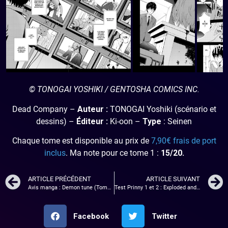
© TONOGAI YOSHIKI / GENTOSHA COMICS INC.
Dead Company –
Auteur :
TONOGAI Yoshiki (scénario et
dessins) –
Éditeur :
Ki-oon –
Type
: Seinen
Chaque tome est disponible au prix de
7,90€ frais de port
inclus
. Ma note pour ce tome 1 :
15/20.
ARTICLE PRÉCÉDENT
ARTICLE SUIVANT
Avis manga : Demon tune (Tome 3)
Test Prinny 1 et 2 : Exploded and Reloaded : Un pingouin ça explose mec !
Facebook
Twitter