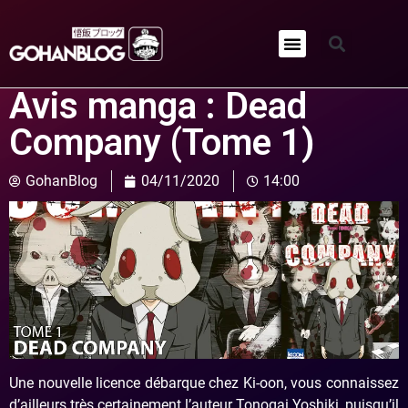
Qui sommes-nous ?
Avis manga : Dead
Company (Tome 1)
GohanBlog
04/11/2020
14:00
Une nouvelle licence débarque chez Ki-oon, vous connaissez
d’ailleurs très certainement l’auteur Tonogai Yoshiki, puisqu’il