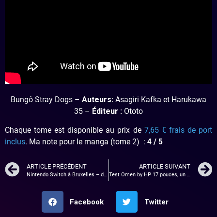
Bungô Stray Dogs –
Auteurs
:
Asagiri Kafka et Harukawa
35 –
Éditeur :
Ototo
Chaque tome est disponible au prix de
7,65 € frais de port
inclus
. Ma note pour le manga (tome 2) :
4 / 5
ARTICLE PRÉCÉDENT
ARTICLE SUIVANT
Nintendo Switch à Bruxelles – des jeux et du fun!
Test Omen by HP 17 pouces, un pc portable gamer et sobre
Facebook
Twitter