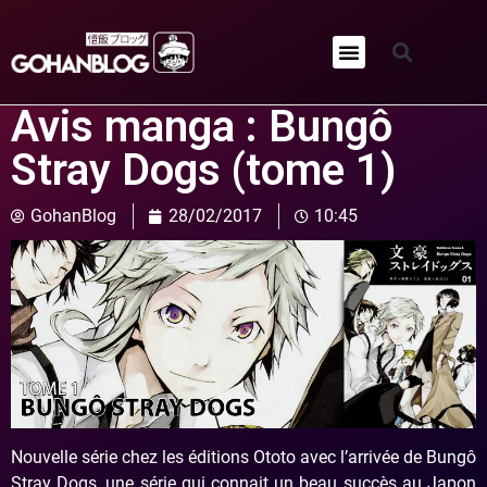
Qui sommes-nous ?
Avis manga : Bungô
Stray Dogs (tome 1)
GohanBlog
28/02/2017
10:45
Nouvelle série chez les éditions Ototo avec l’arrivée de Bungô
Stray Dogs, une série qui connait un beau succès au Japon