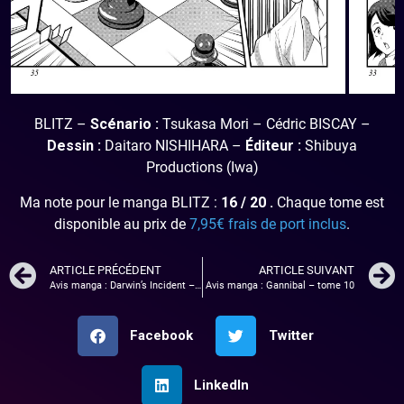
BLITZ –
Scénario :
Tsukasa Mori – Cédric BISCAY –
Dessin :
Daitaro NISHIHARA –
Éditeur :
Shibuya
Productions (Iwa)
Ma note pour le manga BLITZ :
16 / 20 .
Chaque tome est
disponible au prix de
7,95€ frais de port inclus
.
ARTICLE PRÉCÉDENT
ARTICLE SUIVANT
Avis manga : Darwin’s Incident – Tome 1
Avis manga : Gannibal – tome 10
Facebook
Twitter
LinkedIn