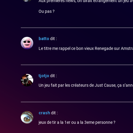
Aux premières news, on dirait étrangement un jeu 
Ou pas ?
batto
dit :
Le titre me rappel ce bon vieux Renegade sur Amstrad
tjotjo
dit :
Un jeu fait par les créateurs de Just Cause, ça s’an
crash
dit :
jeux de tir a la 1er ou a la 3eme personne ?