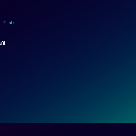
8 h 41 min
’il