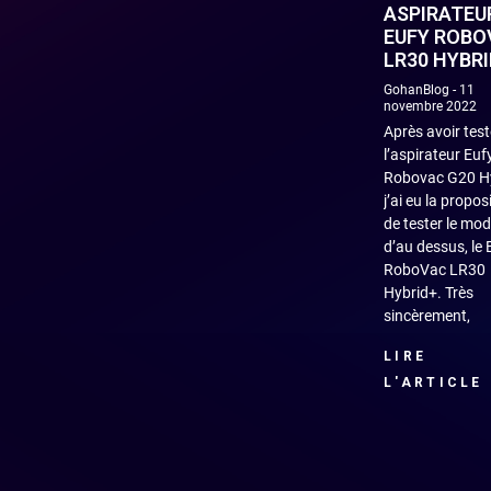
ASPIRATEU
EUFY ROBO
LR30 HYBRI
GohanBlog
11
novembre 2022
Après avoir test
l’aspirateur Euf
Robovac G20 Hy
j’ai eu la propos
de tester le mod
d’au dessus, le 
RoboVac LR30
Hybrid+. Très
sincèrement,
LIRE
L'ARTICLE