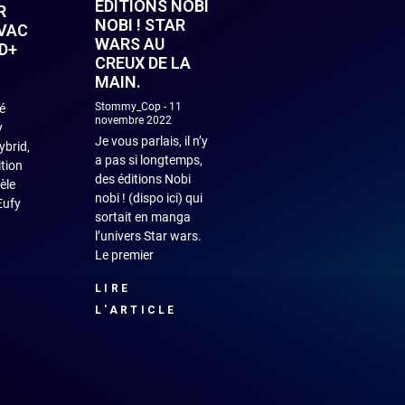
EDITIONS NOBI
R
NOBI ! STAR
VAC
WARS AU
D+
CREUX DE LA
MAIN.
Stommy_Cop
11
é
novembre 2022
y
Je vous parlais, il n’y
brid,
a pas si longtemps,
ition
des éditions Nobi
èle
nobi ! (dispo ici) qui
Eufy
sortait en manga
l’univers Star wars.
Le premier
LIRE
L'ARTICLE