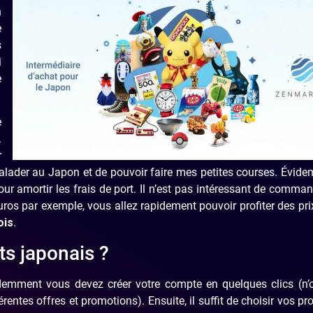
n
e
s
i
e
e
.
r
balader au Japon et de pouvoir faire mes petites courses. Évid
ur amortir les frais de port. Il n’est pas intéressant de comma
ros par exemple, vous allez rapidement pouvoir profiter des pri
ois
.
s japonais ?
idemment vous devez créer votre compte en quelques clics (n’
érentes offres et promotions). Ensuite, il suffit de choisir vos pro