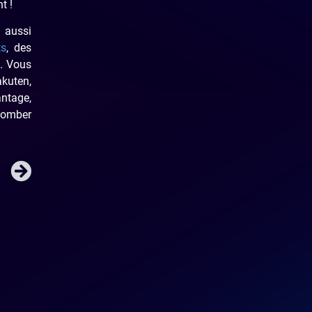
t !
 aussi
ts
, des
t. Vous
kuten,
antage,
 tomber