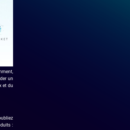
emment,
nder un
x et du
oubliez
duits :