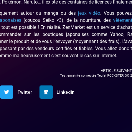
, Pokémon, Naruto… il existe des centaines de licences finalemen
niquement autour du manga ou des
jeux vidéo
. Vous pouvez
japonaises
(coucou Seiko <3), de la nourriture, des
vêtemen
 tout est possible ! En réalité, ZenMarket est un service d’acha
commander sur les boutiques japonaises comme Yahoo, Ra
r le produit et de vous l’envoyer (moyennant des frais). L’av
passant par des vendeurs certifiés et fiables. Vous allez donc
comme malheureusement c’est souvent le cas sur internet.
ARTICLE SUIVANT
Test enceinte connectée Teufel ROCKSTER GO 2
Twitter
LinkedIn