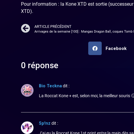
Pour information : la Kone XTD est sortie (successeur 
XTD).
ARTICLE PRÉCÉDENT
Arrivages de la semaine [100] : Mangas Dragon Ball, coques Tomb 
Facebook
0 réponse
Bio Teckna
dit :
La Roccat Kone + est, selon moi, la meilleur souris 
Sp!nz
dit :
J’ai eu la Roccat Kone 1st print entre la main dès sa 