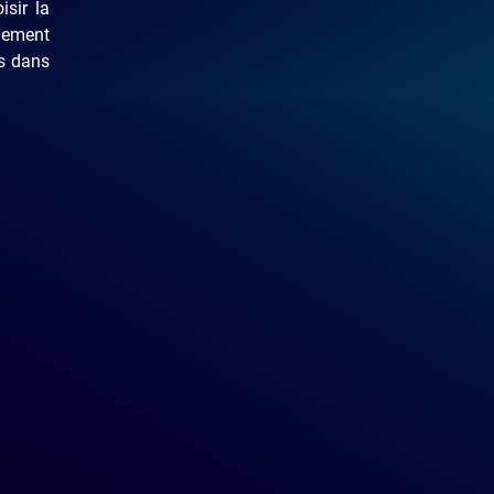
sir la
alement
rs dans