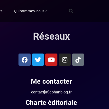
ts
Qui sommes-nous ?
Réseaux
Me contacter
contact[at]gohanblog.fr
Charte éditoriale