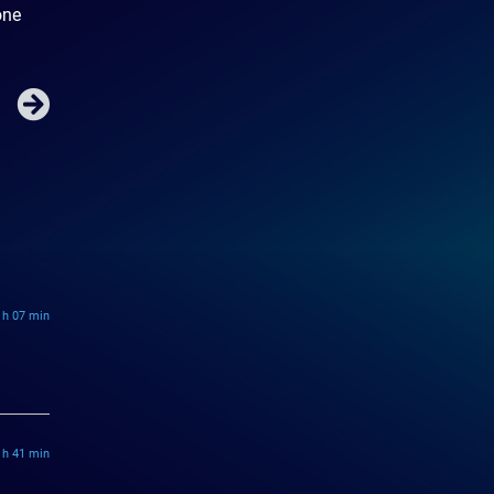
one
 h 07 min
 h 41 min