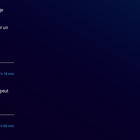
je
ur un
 h 18 min
 peut
 h 00 min