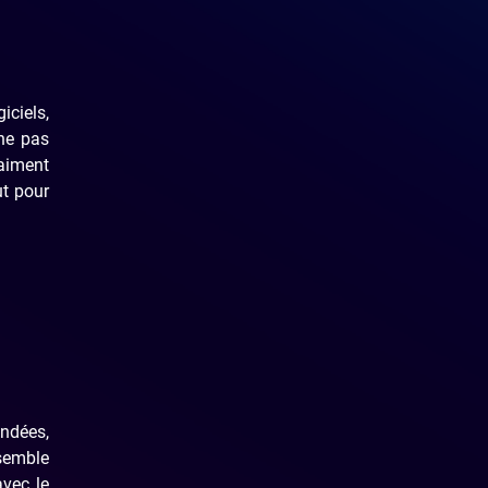
iciels,
 ne pas
aiment
ut pour
ndées,
nsemble
avec le