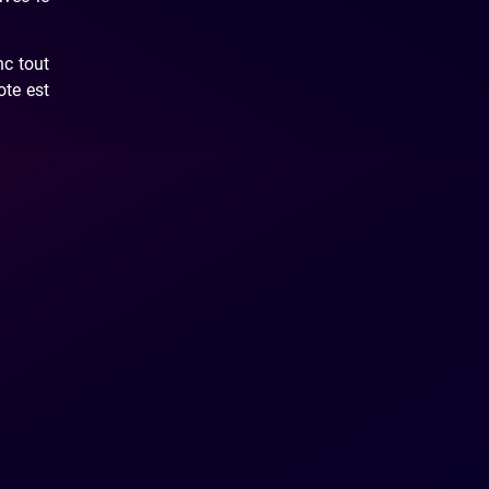
nc tout
ote est