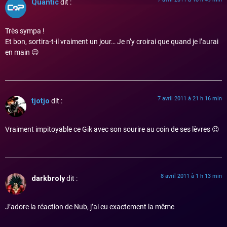
Quantic
dit :
Très sympa !
Et bon, sortira-t-il vraiment un jour… Je n’y croirai que quand je l’aurai
en main 😉
7 avril 2011 à 21 h 16 min
tjotjo
dit :
Vraiment impitoyable ce Gik avec son sourire au coin de ses lèvres 😉
8 avril 2011 à 1 h 13 min
darkbroly
dit :
J’adore la réaction de Nub, j’ai eu exactement la même