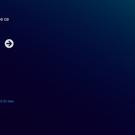
de ce
 h 21 min