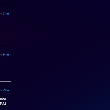
 h 03 min
 h 14 min
 h 23 min
sympa
o PS3