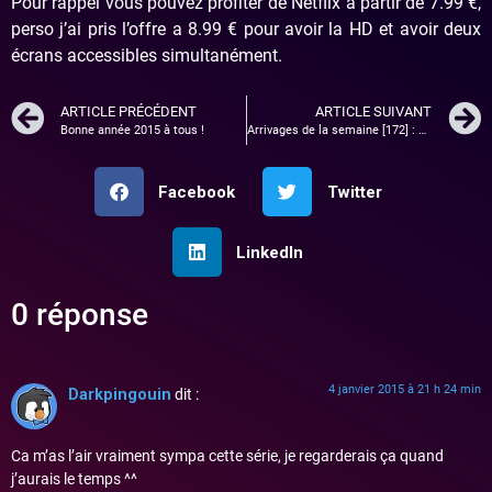
Pour rappel vous pouvez profiter de Netflix a partir de 7.99 €,
perso j’ai pris l’offre a 8.99 € pour avoir la HD et avoir deux
écrans accessibles simultanément.
ARTICLE PRÉCÉDENT
ARTICLE SUIVANT
Bonne année 2015 à tous !
Arrivages de la semaine [172] : Gameboy camera, casque de réalité virtuelle Homido …
Facebook
Twitter
LinkedIn
0 réponse
4 janvier 2015 à 21 h 24 min
Darkpingouin
dit :
Ca m’as l’air vraiment sympa cette série, je regarderais ça quand
j’aurais le temps ^^