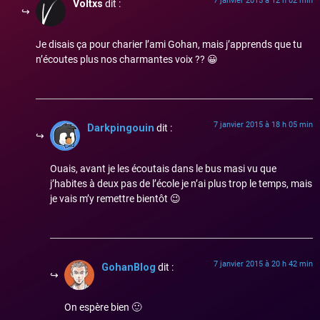
7 janvier 2015 à 12 h 02 min
Voltxs
dit :
Je disais ça pour charier l’ami Gohan, mais j’apprends que tu
n’écoutes plus nos charmantes voix ?? 😀
7 janvier 2015 à 18 h 05 min
Darkpingouin
dit :
Ouais, avant je les écoutais dans le bus masi vu que
j’habites à deux pas de l’école je n’ai plus trop le temps, mais
je vais m’y remettre bientôt 😉
7 janvier 2015 à 20 h 42 min
GohanBlog
dit :
On espère bien 🙂