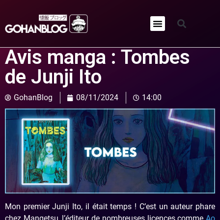
Qui sommes-nous ?
Avis manga : Tombes
de Junji Ito
GohanBlog
08/11/2024
14:00
Mon premier Junji Ito, il était temps ! C’est un auteur phare
chez Mangetsu, l’éditeur de nombreuses licences comme
Ao