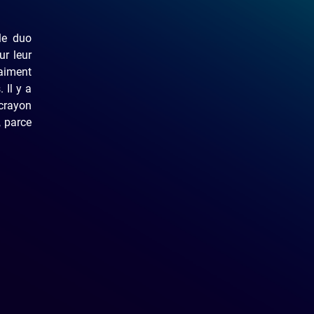
le duo
ur leur
aiment
 Il y a
crayon
, parce