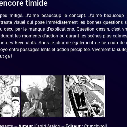
 encore timide
peu mitigé. J’aime beaucoup le concept. J’aime beaucoup 
ntraste visuel qui pose immédiatement les bonnes questions s
déçu par le manque d’explications. Question dessin, c’est vr
t durant les moments d’action ou durant les scènes plus calmes.
igns des Revenants. Sous le charme également de ce coup de 
yoyo entre passages lents et action précipitée. Vivement la suite
ut ça !
venants –
Auteur
Kagiri Araido –
Editeur
: Crunchyroll