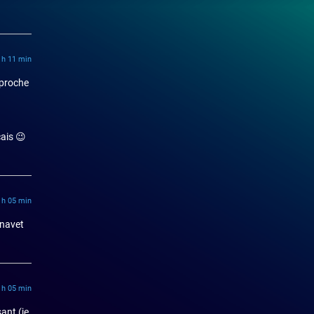
3 h 11 min
s proche
çais 😉
8 h 05 min
n navet
1 h 05 min
ant (je