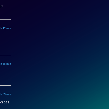
eu?
1 h 12 min
4 h 38 min
1 h 53 min
uoi pas