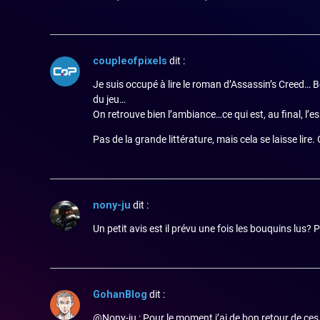
coupleofpixels
dit :
Je suis occupé à lire le roman d’Assassin’s Creed… Bon
du jeu…
On retrouve bien l’ambiance…ce qui est, au final, l’es
Pas de la grande littérature, mais cela se laisse lire.
nony-ju
dit :
Un petit avis est il prévu une fois les bouquins lus?
GohanBlog
dit :
@Nony-ju : Pour le moment j’ai de bon retour de ces 