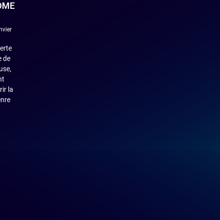
OME
nvier
erte
e de
use,
nt
ir la
enre