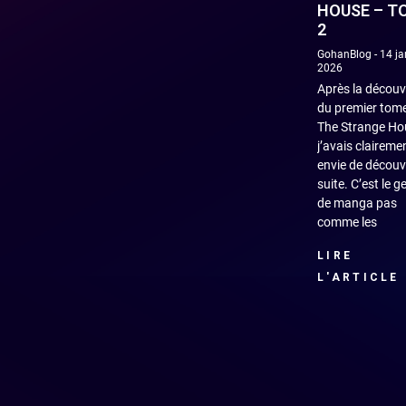
HOUSE – T
2
GohanBlog
14 ja
2026
Après la découv
du premier tom
The Strange Ho
j’avais claireme
envie de découvr
suite. C’est le g
de manga pas
comme les
LIRE
L'ARTICLE