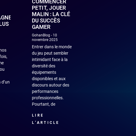
COMMENCER
PETIT, JOUER
MALIN : LA CLÉ
AGNEMENT
DU SUCCÈS
PLUS
GAMER
GohanBlog
10
novembre 2025
Entrer dans le monde
nos
du jeu peut sembler
fois,
intimidant face à la
me
diversité des
 ou
équipements
disponibles et aux
 d’un
discours autour des
performances
professionnelles.
Pourtant, de
LIRE
L'ARTICLE