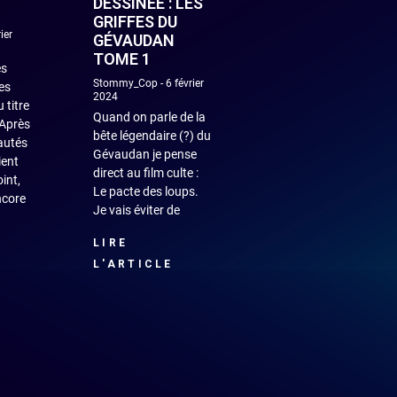
DESSINÉE : LES
GRIFFES DU
ier
GÉVAUDAN
TOME 1
es
Stommy_Cop
6 février
es
2024
 titre
Quand on parle de la
 Après
bête légendaire (?) du
autés
Gévaudan je pense
ent
direct au film culte :
int,
Le pacte des loups.
ncore
Je vais éviter de
LIRE
L'ARTICLE