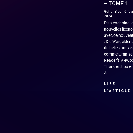
– TOME 1
GohanBlog
6 févr
2024
Pika enchaine l
nouvelles licenc
avec ce nouveau
: Die Wergelder.
de belles nouve
comme Omnisci
Reader’s Viewpo
Thunder 3 ou e
All
LIRE
L'ARTICLE