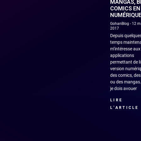
MANGAS, B
COMICS EN
NUMÉRIQUE
GohanBlog
12 m
2017
Depuis quelque
temps maintena
m’intéresse aux
applications
permettant de li
version numéri
des comics, de
ou des mangas.
je dois avouer
LIRE
L'ARTICLE