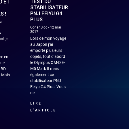
TEST DU
D ET
STABILISATEUR
PNJ FEIYU G4
S !
PLUS
ai
GohanBlog
12 mai
2017
s
Lors de mon voyage
nt je
au Japon j’ai
emporté plusieurs
objets, tout d’abord
re en
le Olympus OM-D E-
que
M5 Mark II mais
s BD
également ce
 Mais
stabilisateur PNJ
Feiyu G4 Plus. Vous
ne
LIRE
L'ARTICLE