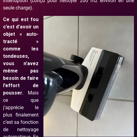
interruption (conçu pour nettoyer 200 m2 environ en une
seule charge).
Ce qui est fou
c’est d’avoir un
objet « auto-
tracté »
comme les
tondeuses,
vous n’avez
même pas
besoin de faire
l’effort de
pousser.
Mais
ce que
j’apprécie le
plus finalement
c’est sa fonction
de nettoyage
automatique. En