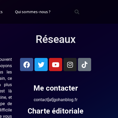
ts
Qui sommes-nous ?
Réseaux
ouvent
 soyons
us les
ain, ce
a plus
Me contacter
est là
ine, et
contact[at]gohanblog.fr
ype de
Charte éditoriale
fficile
je vous