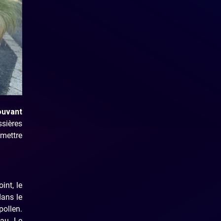
ouvant
ssières
emettre
int, le
dans le
pollen.
eau. Le