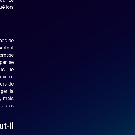
ué lors
 bac de
surtout
brosse
 par se
ci, le
culier.
urs de
ger la
l, mais
 après
t-il