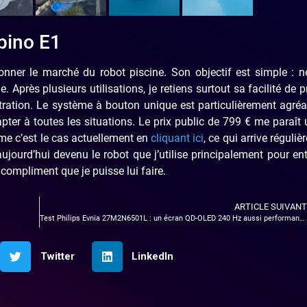
pino E1
ner le marché du robot piscine. Son objectif est simple : ne
Après plusieurs utilisations, je retiens surtout sa facilité de p
ltration. Le système à bouton unique est particulièrement agré
pter à toutes les situations. Le prix public de 799 € me paraît
me c’est le cas actuellement en
cliquant ici
, ce qui arrive réguliè
t aujourd’hui devenu le robot que j’utilise principalement pour ent
 compliment que je puisse lui faire.
ARTICLE SUIVANT
Test Philips Evnia 27M2N6501L : un écran QD-OLED 240 Hz aussi performant au bureau qu’en gaming
Twitter
LinkedIn