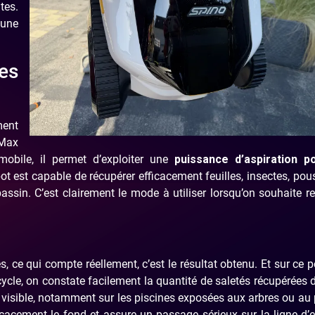
tes.
 une
es
ment
 Max
mobile, il permet d’exploiter une
puissance d’aspiration p
bot est capable de récupérer efficacement feuilles, insectes, pou
ssin. C’est clairement le mode à utiliser lorsqu’on souhaite r
, ce qui compte réellement, c’est le résultat obtenu. Et sur ce po
e, on constate facilement la quantité de saletés récupérées 
n visible, notamment sur les piscines exposées aux arbres ou au 
icacement le fond et assure un passage sérieux sur la ligne d’