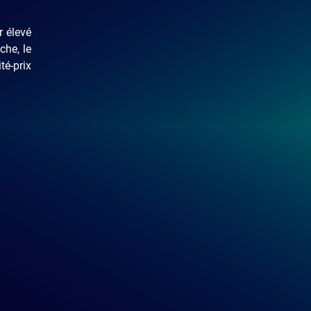
r élevé
che, le
té-prix