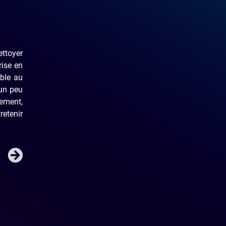
ttoyer
rise en
able au
 un peu
rement,
retenir