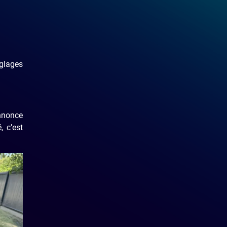
glages
annonce
, c’est