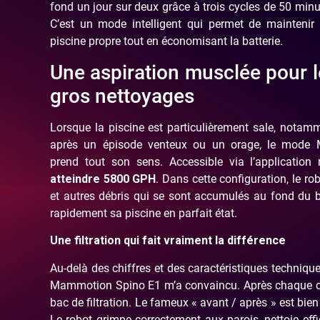
fond un jour sur deux grâce à trois cycles de 50 minu
C’est un mode intelligent qui permet de maintenir
piscine propre tout en économisant la batterie.
Une aspiration musclée pour l
gros nettoyages
Lorsque la piscine est particulièrement sale, notam
après un épisode venteux ou un orage, le mode
prend tout son sens. Accessible via l’application 
atteindre 5800 GPH
. Dans cette configuration, le ro
et autres débris qui se sont accumulés au fond du ba
rapidement sa piscine en parfait état.
Une filtration qui fait vraiment la différence
Au-delà des chiffres et des caractéristiques techniques
Mammotion Spino E1 m’a convaincu. Après chaque cycl
bac de filtration. Le fameux « avant / après » est bie
Le robot grimpe correctement aux parois, nettoie eff