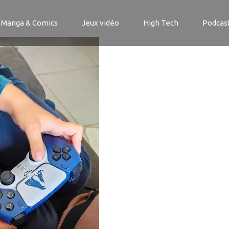
3_163047
Manga & Comics
Jeux vidéo
High Tech
Podcas