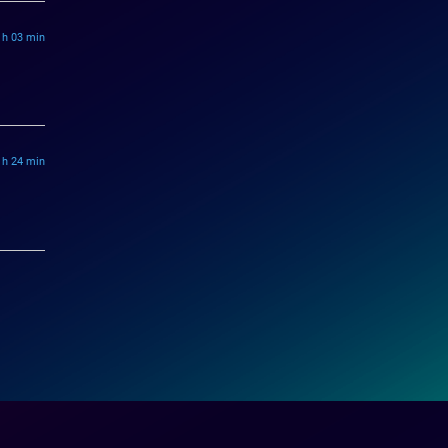
1 h 03 min
0 h 24 min