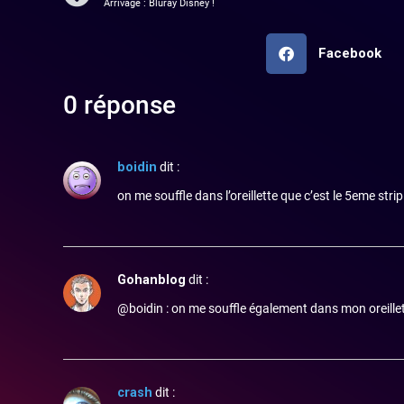
Arrivage : Bluray Disney !
Facebook
0 réponse
boidin
dit :
on me souffle dans l’oreillette que c’est le 5eme strip
Gohanblog
dit :
@boidin : on me souffle également dans mon oreillet
crash
dit :