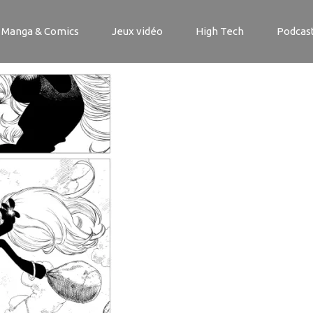
ct 2_planche2-2
Manga & Comics
Jeux vidéo
High Tech
Podcas