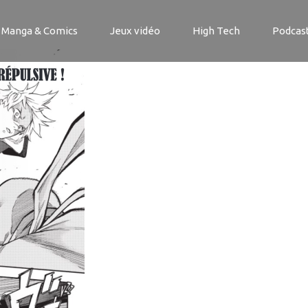
an 2020-08-31 à 15.43.27
Manga & Comics
Jeux vidéo
High Tech
Podcas