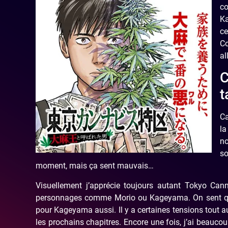
co
Ka
ce
Co
al
C
t
Ca
l
no
so
moment, mais ça sent mauvais…
Visuellement j’apprécie toujours autant Tokyo Cann
personnages comme Morio ou Kageyama. On sent que 
pour Kageyama aussi. Il y a certaines tensions tout 
les prochains chapitres. Encore une fois, j’ai beaucou