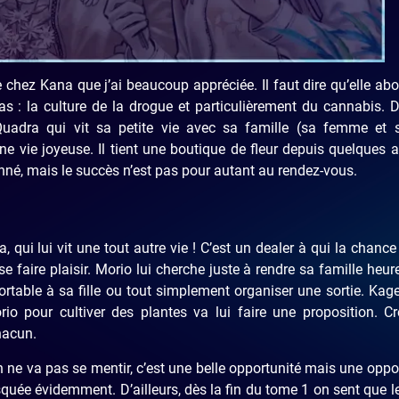
e chez Kana que j’ai beaucoup appréciée. Il faut dire qu’elle ab
 : la culture de la drogue et particulièrement du cannabis. 
adra qui vit sa petite vie avec sa famille (sa femme et sa
 vie joyeuse. Il tient une boutique de fleur depuis quelques 
onné, mais le succès n’est pas pour autant au rendez-vous.
 qui lui vit une tout autre vie ! C’est un dealer à qui la chance
e faire plaisir. Morio lui cherche juste à rendre sa famille heur
ortable à sa fille ou tout simplement organiser une sortie. Ka
io pour cultiver des plantes va lui faire une proposition. C
hacun.
 ne va pas se mentir, c’est une belle opportunité mais une oppo
squée évidemment. D’ailleurs, dès la fin du tome 1 on sent que l