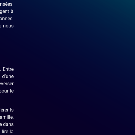
nsées.
gent à
sonnes.
e nous
. Entre
 d’une
verser
pour le
érents
mille,
re dans
lire la