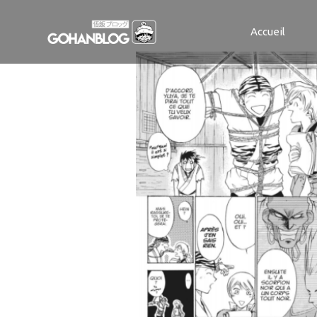
sdk-t2-4
Accueil