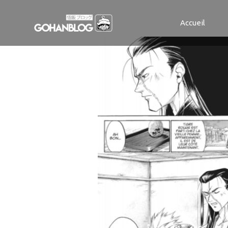
sdk- t2 -1
Accueil