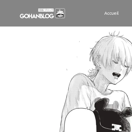
AnneauGyges
Accueil