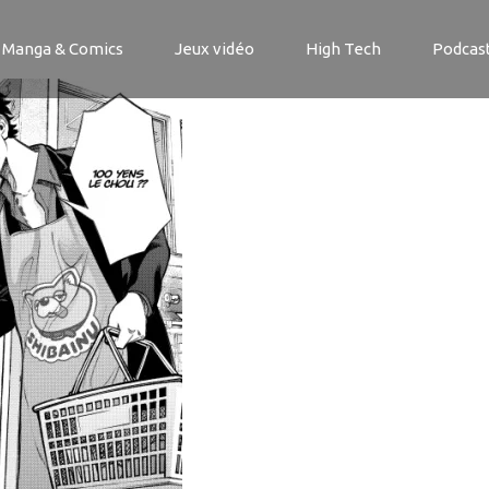
IER_01_HiResFiles(1)-7
Manga & Comics
Jeux vidéo
High Tech
Podcas