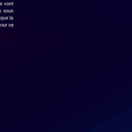
ui vont
ts sous
 que la
pour ce