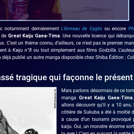
avec notamment dernièrement
L’Anneau de Gygès
ou encore
Ph
r de
Great Kaiju Gaea-Tima
. Une nouvelle licence qui débarq
s. C’est un thème connu, d’ailleurs, ce n’est pas le premier ma
ment à
Kaiju n°8
ou tout simplement aux films
Godzilla
. L’auteu
 a déjà publié un autre manga disponible chez Shiba Édition :
Col
ssé tragique qui façonne le présent
Mais parlons désormais de ce tom
manga
Great Kaiju Gaea-Tima
allons découvrir qu’il y a 10 ans, l
côtière de Sukuba a été à moitié d
à cause d’un tsunami provoqué 
kaiju. Oui, un monstre énorme sor
la mer ! C’est en suivant la petite