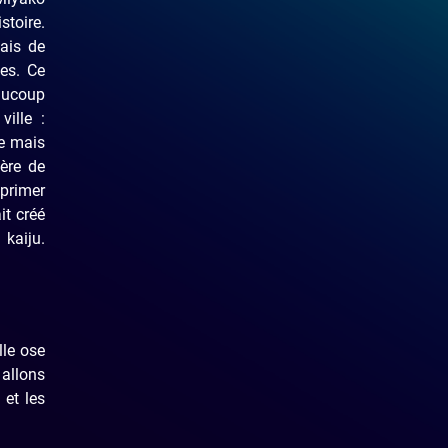
stoire.
ais de
es. Ce
aucoup
ville :
e mais
ère de
xprimer
it créé
 kaiju.
lle ose
 allons
 et les