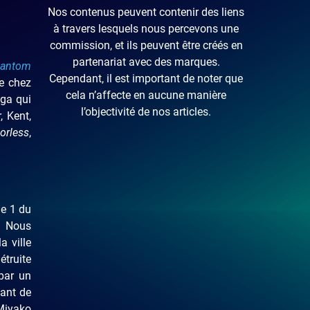
Nos contenus peuvent contenir des liens
à travers lesquels nous percevons une
commission, et ils peuvent être créés en
partenariat avec des marques.
antom
Cependant, il est important de noter que
ue chez
cela n’affecte en aucune manière
nga qui
l’objectivité de nos articles.
r, Kent,
orless
,
e 1 du
. Nous
a ville
étruite
par un
tant de
 Miyako