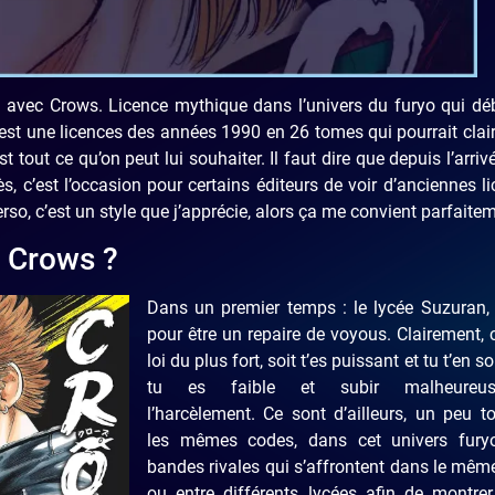
 avec Crows. Licence mythique dans l’univers du furyo qui dé
C’est une licences des années 1990 en 26 tomes qui pourrait cla
st tout ce qu’on peut lui souhaiter. Il faut dire que depuis l’arriv
, c’est l’occasion pour certains éditeurs de voir d’anciennes l
so, c’est un style que j’apprécie, alors ça me convient parfaite
s Crows ?
Dans un premier temps : le lycée Suzuran, 
pour être un repaire de voyous. Clairement, c
loi du plus fort, soit t’es puissant et tu t’en so
tu es faible et subir malheureus
l’harcèlement. Ce sont d’ailleurs, un peu t
les mêmes codes, dans cet univers fury
bandes rivales qui s’affrontent dans le mêm
ou entre différents lycées afin de montrer