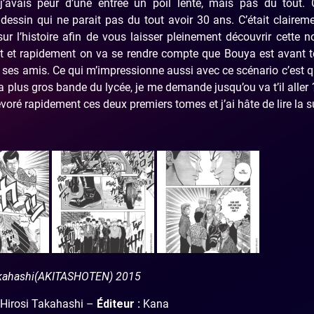
’avais peur d’une entrée un poil lente, mais pas du tout. 
 dessin qui ne parait pas du tout avoir 30 ans. C’était claire
sur l’histoire afin de vous laisser pleinement découvrir cette n
nt et rapidement on va se rendre compte que Bouya est avant 
der ses amis. Ce qui m’impressionne aussi avec ce scénario c’est 
la plus gros bande du lycée, je me demande jusqu’ou va t’il aller
évoré rapidement ces deux premiers tomes et j’ai hâte de lire la su
akahashi(AKITASHOTEN) 2015
Hirosi Takahashi –
Éditeur :
Kana