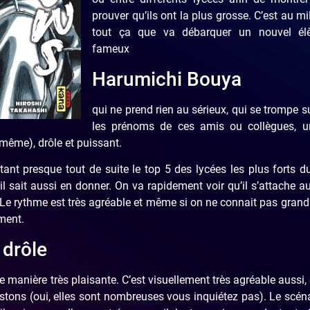
prouver qu’ils ont la plus grosse. C’est au mi
tout ça que va débarquer un nouvel élè
fameux
Harumichi Bouya
qui ne prend rien au sérieux, qui se trompe s
les prénoms de ces amis ou collègues, 
ême), drôle et puissant.
ant presque tout de suite le top 5 des lycées les plus forts d
il sait aussi en donner. On va rapidement voir qu’il s’attache a
. Le rythme est très agréable et même si on ne connait pas gran
ment.
 drôle
 manière très plaisante. C’est visuellement très agréable aussi,
astons (oui, elles sont nombreuses vous inquiétez pas). Le scéna