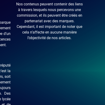
Nos contenus peuvent contenir des liens
à travers lesquels nous percevons une
commission, et ils peuvent être créés en
partenariat avec des marques.
barque
Cependant, il est important de noter que
irement
cela n’affecte en aucune manière
ée d’un
l’objectivité de nos articles.
icences
ment.
réputé
’est la
rs, soit
ement
oujours
o. Des
e lycée
 et de