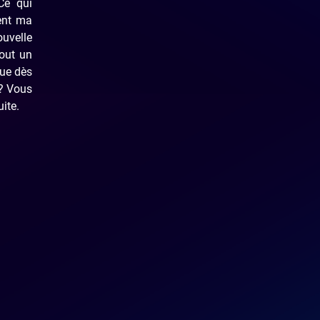
Ce qui
ment ma
ouvelle
tout un
que dès
 ? Vous
ite.