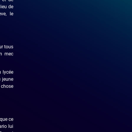
lieu de
ve, le
ur tous
un mec
u lycée
u jeune
d chose
 que ce
rio lui