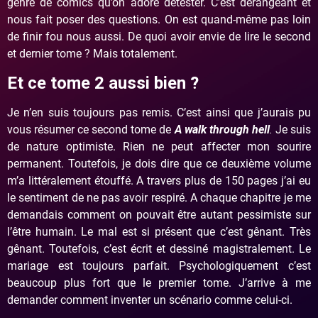
genre de comics qu’on adore détester. C’est dérangeant et
nous fait poser des questions. On est quand-même pas loin
de finir fou nous aussi. De quoi avoir envie de lire le second
et dernier tome ? Mais totalement.
Et ce tome 2 aussi bien ?
Je n’en suis toujours pas remis. C’est ainsi que j’aurais pu
vous résumer ce second tome de
A walk through hell
.
Je suis
de nature optimiste. Rien ne peut affecter mon sourire
permanent. Toutefois, je dois dire que ce deuxième volume
m’a littéralement étouffé. A travers plus de 150 pages j’ai eu
le sentiment de ne pas avoir respiré. A chaque chapitre je me
demandais comment on pouvait être autant pessimiste sur
l’être humain. Le mal est si présent que c’est gênant. Très
gênant. Toutefois, c’est écrit et dessiné magistralement. Le
mariage est toujours parfait. Psychologiquement c’est
beaucoup plus fort que le premier tome. J’arrive à me
demander comment inventer un scénario comme celui-ci.