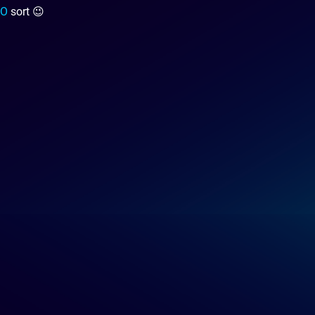
GO
sort 😉