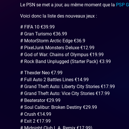
Le PSN se met a jour, au même moment que la
PSP 
Voici donc la liste des nouveaux jeux :
# FIFA 10 €39.99
# Gran Turismo €36.99
# MotorStorm Arctic Edge €36.9
# PixelJunk Monsters Deluxe €12.99
# God of War: Chains of Olympus €19.99
# Rock Band Unplugged (Starter Pack) €3.99
# Thexder Neo €7.99
# Full Auto 2 Battles Lines €14.99
# Grand Theft Auto: Liberty City Stories €17.99
# Grand Theft Auto: Vice City Stories €17.99
# Beaterator €29.99
# Soul Calibur: Broken Destiny €29.99
# Crush €14.99
# Exit 2 €17.99
# Midnight Club L.A. Remix €17.99)